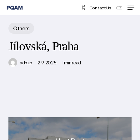
Men
Skip
Menu
Contact Us
CZ
to
main
Others
content
Jílovská, Praha
admin
2.9.2025
1 min read