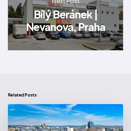
Next Post
Bílý Beránek |
Nevanova, Praha
Related Posts
Centrum
Vídeňská
|