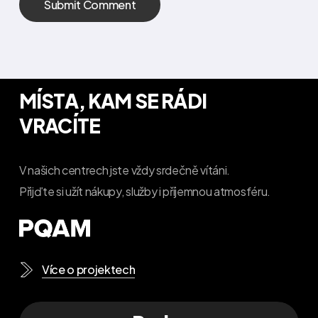
MÍSTA, KAM SE RÁDI
VRACÍTE
V našich centrech jste vždy srdečně vítáni.
Přijďte si užít nákupy, služby i příjemnou atmosféru.
Více o projektech