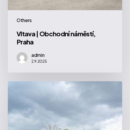
Others
Vltava | Obchodní náměstí,
Praha
admin
2.9.2025
Fišerka
|
Matějská,
Praha