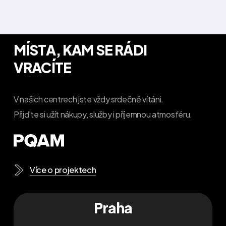
MÍSTA, KAM SE RÁDI
VRACÍTE
V našich centrech jste vždy srdečně vítáni.
Přijďte si užít nákupy, služby i příjemnou atmosféru.
Více o projektech
Praha