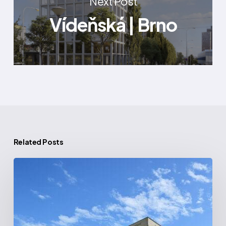
Next Post
Vídeňská | Brno
Related Posts
Vltava
|
Obchodní
náměstí,
Praha