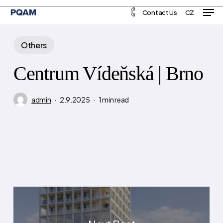
Men
Skip
Menu
Contact Us
CZ
to
main
Others
content
Centrum Vídeňská | Brno
admin
2.9.2025
1 min read