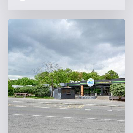
Fišerka
|
Matějská,
Praha