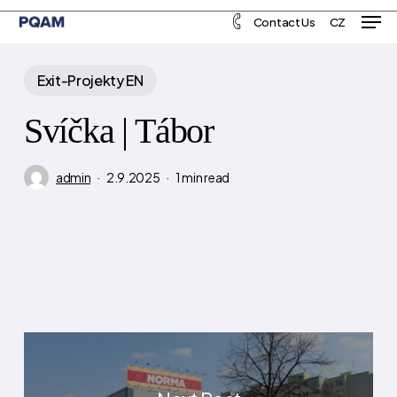
Men
Skip
Menu
Contact Us
CZ
to
main
Exit-Projekty EN
content
Svíčka | Tábor
admin
2.9.2025
1 min read