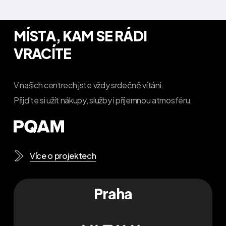
MÍSTA, KAM SE RÁDI
VRACÍTE
V našich centrech jste vždy srdečně vítáni.
Přijďte si užít nákupy, služby i příjemnou atmosféru.
Více o projektech
Praha