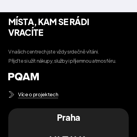
MÍSTA, KAM SE RÁDI
VRACÍTE
V našich centrech jste vždy srdečně vítáni.
Přijďte si užít nákupy, služby i příjemnou atmosféru.
Více o projektech
Praha