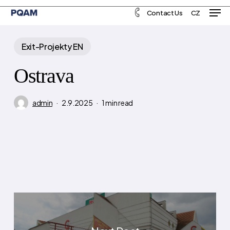
Men
Skip
Menu
Contact Us
CZ
to
main
Exit-Projekty EN
content
Ostrava
admin
2.9.2025
1 min read