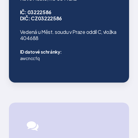
IČ: 03222586
DIČ: CZ03222586
Vedená u Měst. soudu v Praze oddíl C, vložka
404688
ID datové schránky:
awcnccfq