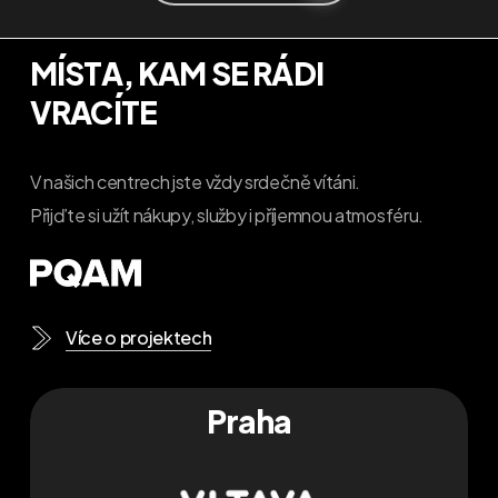
MÍSTA, KAM SE RÁDI
VRACÍTE
V našich centrech jste vždy srdečně vítáni.
Přijďte si užít nákupy, služby i příjemnou atmosféru.
Více o projektech
Praha