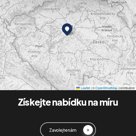
Leaflet
|
©
OpenStreetMap
contributors
Získejte
nabídku
na
míru
Zavolejte nám