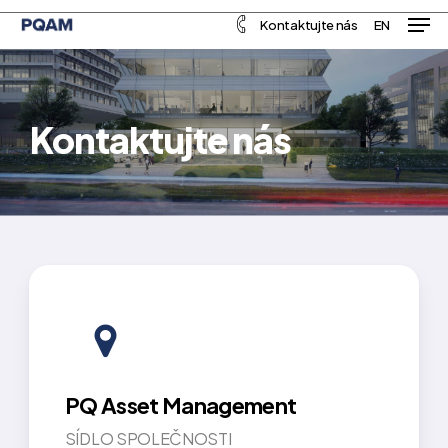
Men
Skip
Menu
Kontaktujte nás
EN
to
main
content
Kontaktujte nás
PQ Asset Management
SÍDLO SPOLEČNOSTI